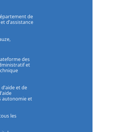
, Département de
 et d’assistance
auze,
plateforme des
ministratif et
technique
 d’aide et de
d’aide
es autonomie et
tous les