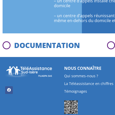
– un centre d’appels installé ch
domicile
– un centre d’appels réunissant
même en-dehors du domicile et 
DOCUMENTATION
NOUS CONNAÎTRE
Qui sommes-nous ?
La Téléassistance en chiffres
Témoignages