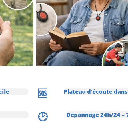
🆘
cile
Plateau d’écoute dans
🕑
Dépannage 24h/24 – 