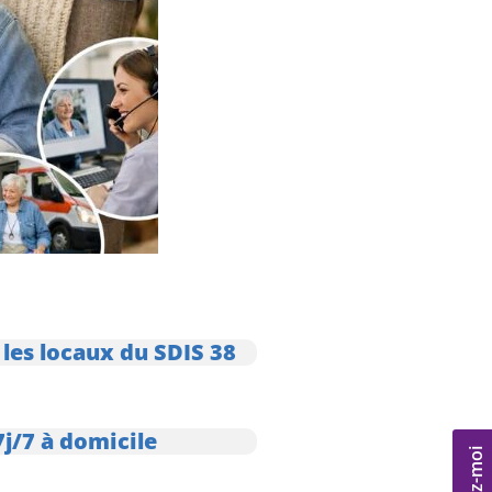
 les locaux du SDIS 38
7j/7 à domicile