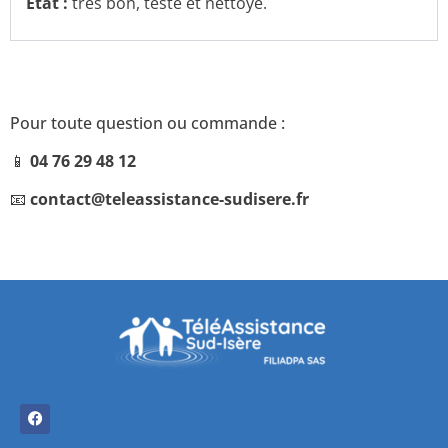
État :
très bon, testé et nettoyé.
Pour toute question ou commande :
📱
04 76 29 48 12
📧
contact@teleassistance-sudisere.fr