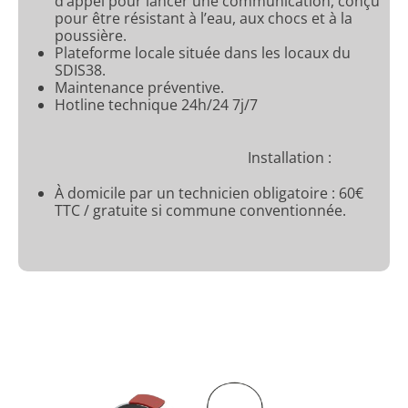
d’appel pour lancer une communication, conçu
pour être résistant à l’eau, aux chocs et à la
poussière.
Plateforme locale située dans les locaux du
SDIS38.
Maintenance préventive.
Hotline technique 24h/24 7j/7
Installation :
À domicile par un technicien obligatoire : 60€
TTC / gratuite si commune conventionnée.