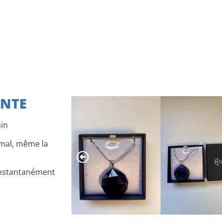
ANTE
ain
mal, même la
 instantanément